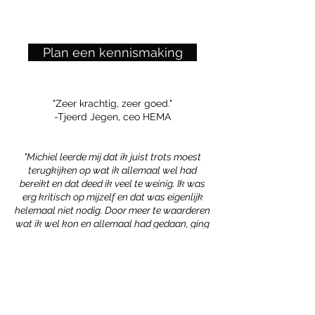
Plan een kennismaking
"Zeer krachtig, zeer goed."
-Tjeerd Jegen, ceo HEMA
"Michiel leerde mij dat ik juist trots moest
terugkijken op wat ik allemaal wel had
bereikt en dat deed ik veel te weinig. Ik was
erg kritisch op mijzelf en dat was eigenlijk
helemaal niet nodig. Door meer te waarderen
wat ik wel kon en allemaal had gedaan, ging
het alleen maar meer kriebelen. Momenteel
ben ik 12 maanden verder en ben ik druk
bezig met het oprichten van mijn eigen
neobank! We gaan meer genieten van de
mijlpalen die we slaan en halen. Dat
verhoogt het plezier en zorgt voor erg veel