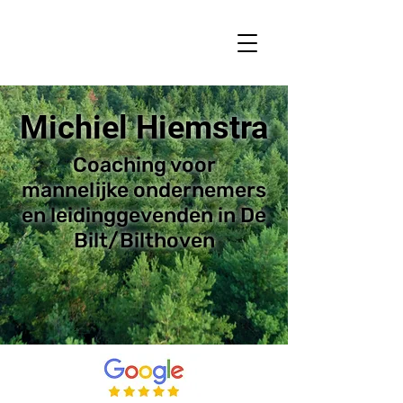
Michiel Hiemstra
Coaching voor
mannelijke ondernemers
en leidinggevenden in De
Bilt/Bilthoven