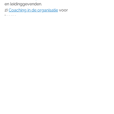
en leidinggevenden.
2) 
Coaching in de organisatie
 voor 
teams.
Alles weergeven
Recente blogposts