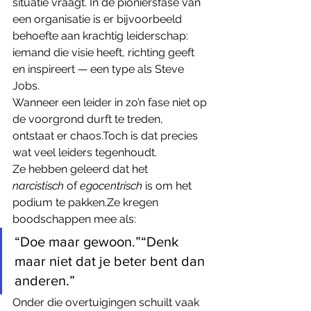
situatie vraagt. In de pioniersfase van 
een organisatie is er bijvoorbeeld 
behoefte aan krachtig leiderschap: 
iemand die visie heeft, richting geeft 
en inspireert — een type als Steve 
Jobs.
Wanneer een leider in zo’n fase niet op 
de voorgrond durft te treden, 
ontstaat er chaos.Toch is dat precies 
wat veel leiders tegenhoudt.
Ze hebben geleerd dat het 
narcistisch
 of 
egocentrisch
 is om het 
podium te pakken.Ze kregen 
boodschappen mee als:
“Doe maar gewoon.”“Denk 
maar niet dat je beter bent dan 
anderen.”
Onder die overtuigingen schuilt vaak 